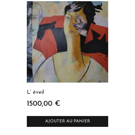
plus
ancien
L’ éveil
1500,00
€
AJOUTER AU PANIER