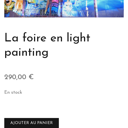
La foire en light
painting
290,00
€
En stock
quantité
de
La
AJOUTER AU PANIER
foire