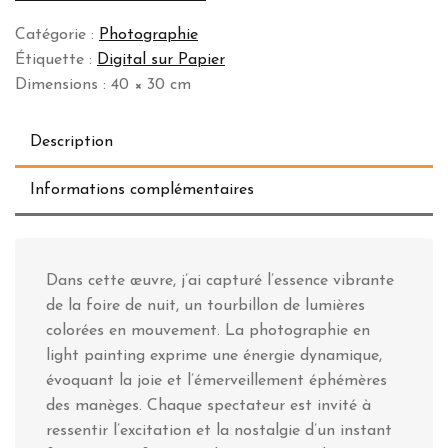
en
Catégorie :
Photographie
light
Étiquette :
Digital sur Papier
painting
Dimensions : 40 × 30 cm
Description
Informations complémentaires
Dans cette œuvre, j’ai capturé l’essence vibrante
de la foire de nuit, un tourbillon de lumières
colorées en mouvement. La photographie en
light painting exprime une énergie dynamique,
évoquant la joie et l’émerveillement éphémères
des manèges. Chaque spectateur est invité à
ressentir l’excitation et la nostalgie d’un instant