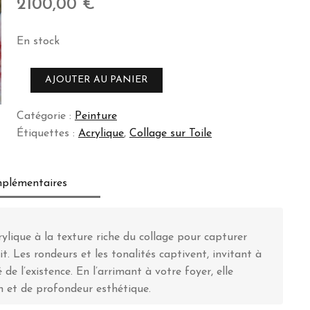
2100,00
€
En stock
quantité
AJOUTER AU PANIER
de
Plénitude
Catégorie :
Peinture
Étiquettes :
Acrylique
,
Collage sur Toile
mplémentaires
rylique à la texture riche du collage pour capturer
it. Les rondeurs et les tonalités captivent, invitant à
e l’existence. En l’arrimant à votre foyer, elle
n et de profondeur esthétique.