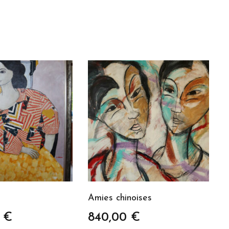
Amies chinoises
0
€
840,00
€