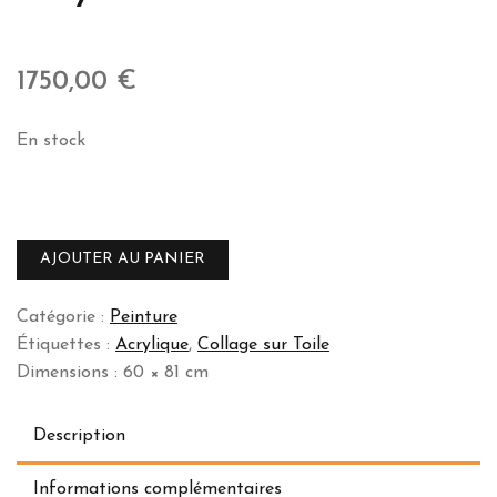
1750,00
€
En stock
quantité
de
Paysan
AJOUTER AU PANIER
vietnamien
Catégorie :
Peinture
Étiquettes :
Acrylique
,
Collage sur Toile
Dimensions : 60 × 81 cm
Description
Informations complémentaires